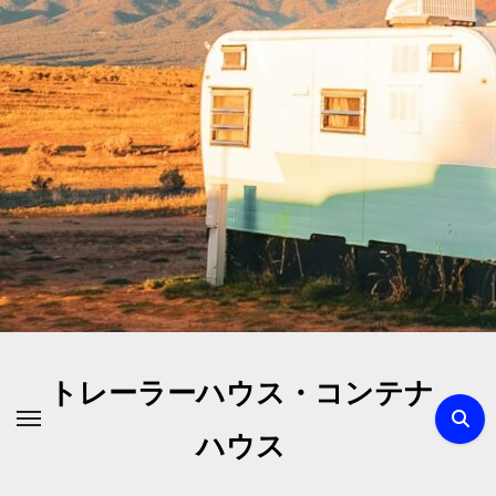
内
容
を
ス
キ
ッ
プ
トレーラーハウス・コンテナ
ハウス