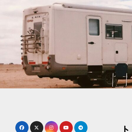
内
容
を
ス
キ
ッ
プ
ト